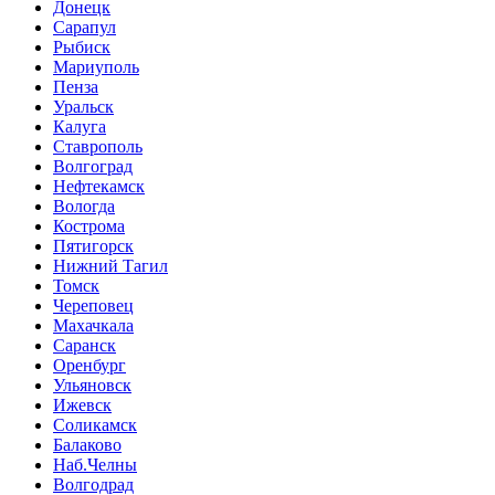
Донецк
Сарапул
Рыбиск
Мариуполь
Пенза
Уральск
Калуга
Ставрополь
Волгоград
Нефтекамск
Вологда
Кострома
Пятигорск
Нижний Тагил
Томск
Череповец
Махачкала
Саранск
Оренбург
Ульяновск
Ижевск
Соликамск
Балаково
Наб.Челны
Волгодрад