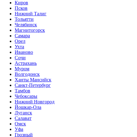
Киров
Псков
Нижний Талиг
Тольятти
Челябинск
Магнитогорск
Самара
Орел
Ухта
Иваново
Сочи
Астрахань
Муром
Волгодонск
Ханты Мансийск
Санкт-Петербург
Тамбов
Чебоксары
Нижний Новгород
Йошкар-Ола
Луганск
Салават
Омск
Уфа
Грозный